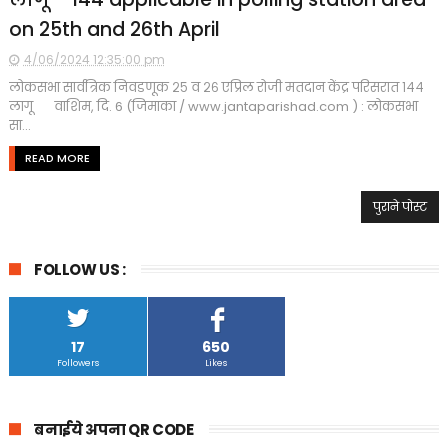
on 25th and 26th April
4/06/2024 12:35:00 pm
लोकसभा सार्वत्रिक निवडणूक २५ व २६ एप्रिल रोजी मतदान केंद्र परिसरात १४४
लागू वाशिम, दि. 6 (जिमाका / www.jantaparishad.com ) : लोकसभा
सा...
READ MORE
पुराने पोस्ट
FOLLOW US :
17
650
Followers
Likes
बनाईये अपना QR CODE