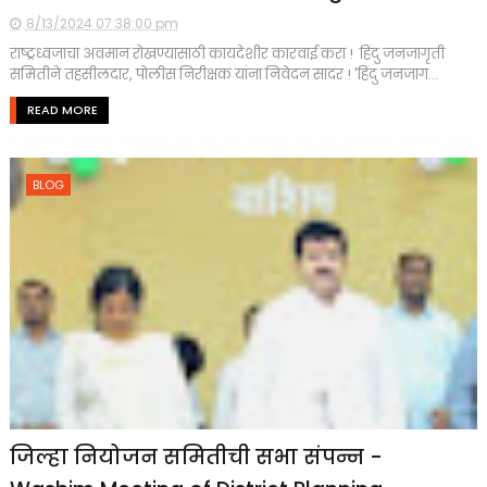
8/13/2024 07:38:00 pm
राष्ट्रध्वजाचा अवमान रोखण्यासाठी कायदेशीर कारवाई करा ! हिंदु जनजागृती
समितीने तहसीलदार, पोलीस निरीक्षक यांना निवेदन सादर ! 'हिंदु जनजाग...
READ MORE
BLOG
जिल्हा नियोजन समितीची सभा संपन्न -