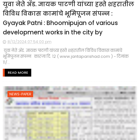
युवा नेते ॲड. ज्ञायक पाटणी यांच्या हस्ते शहरातील
विविध विकास कामांचे भूमिपूजन संपन्न :
Gyayak Patni : Bhoomipujan of various
development works in the city by
8/12/2024 07:54:00 pm
युवा नेते ॲड. ज्ञायक पाटणी यांच्या हस्ते शहरातील विविध विकास कामांचे
भूमिपूजन संपन्न कारंजा दि. १२ ( www.jantaparishad.com ) - दिनांक
११/...
READ MORE
NEWS-PAPER