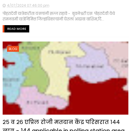
4/07/2024 07:46:00 pm
पोहरादेवी यात्रेकरीता यंत्रणांनी सज्ज राहावे - बुवनेश्वरी एस पोहरादेवी येथे
रामनवमी यात्रेनिमित्त जिल्हाधिकाऱ्यांनी घेतला आढावा वाशिम,दि...
READ MORE
BLOG
२५ व २६ एप्रिल रोजी मतदान केंद्र परिसरात १४४
लागू - 144 applicable in polling station area