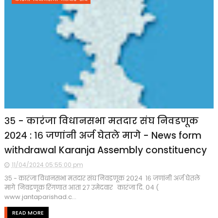
३५ - कारंजा विधानसभा मतदार संघ निवडणूक
२०२४ : १६ जणांनी अर्ज घेतले मागे - News form
withdrawal Karanja Assembly constituency
11/04/2024 05:55:00 pm
३५ - कारंजा विधानसभा मतदार संघ निवडणूक २०२४ १६ जणांनी अर्ज घेतले
मागे निवडणूक रिंगणात आता २७ उमेदवार कारंजा दि. ०४ (
www.jantaparishad.c...
READ MORE