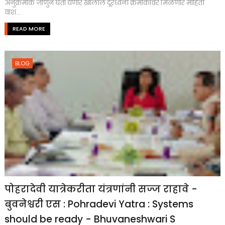
अनुक्रमांक जाणुन घेता येणार खालील दूरध्वनी क्रमांकावर मिळणार माहिती
वाश...
READ MORE
BLOG
पोहरादेवी यात्रेकरीता यंत्रणांनी सज्ज राहावे -
बुवनेश्वरी एस : Pohradevi Yatra : Systems
should be ready - Bhuvaneshwari S