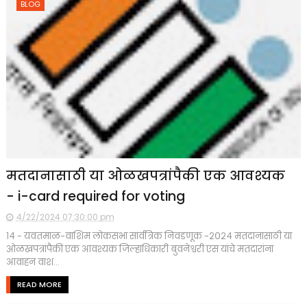
BLOG
मतदानासाठी या ओळखपत्रांपैकी एक आवश्यक
- i-card required for voting
4/22/2024 07:30:00 pm
१४ - यवतमाळ-वाशिम लोकसभा सार्वत्रिक निवडणूक -२०२४ मतदानासाठी या
ओळखपत्रांपैकी एक आवश्यक जिल्हाधिकारी बुवनेश्वरी एस यांचे मतदारांना
आवाहन वाश...
READ MORE