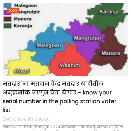
BLOG
मतदारांना मतदान केंद्र मतदार यादीतील
अनुक्रमांक जाणुन घेता येणार - know your
serial number in the polling station voter
list
4/22/2024 05:09:00 pm
लोकसभा सार्वत्रिक निवडणुक २०२४ मतदारांना मतदान केंद्र मतदार यादीतील