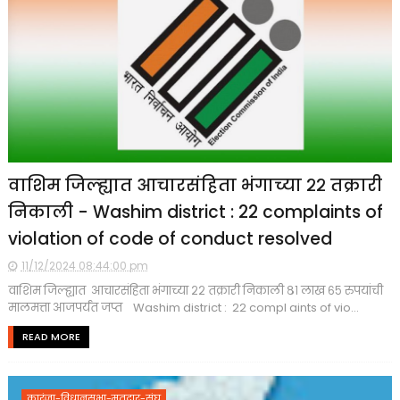
वाशिम जिल्ह्यात आचारसंहिता भंगाच्या २२ तक्रारी
निकाली - Washim district : 22 complaints of
violation of code of conduct resolved
11/12/2024 08:44:00 pm
वाशिम जिल्ह्यात आचारसंहिता भंगाच्या २२ तक्रारी निकाली ८१ लाख ६५ रुपयांची
मालमत्ता आजपर्यंत जप्त Washim district : 22 compl aints of vio...
READ MORE
कारंजा-विधानसभा-मतदार-संघ