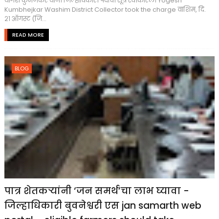
योगेश कुंभेजकर यांनी जिल्हाधिकारी पदाची सूत्रे स्वीकारली Yogesh
Kumbhejkar Washim District Collector took the charge वाशिम, दि.
२१ ऑगस्ट (जि...
READ MORE
BLOG
पात्र शेतकऱ्यांनी ‘जन समर्थ’चा लाभ घ्यावा -
जिल्हाधिकारी बुवनेश्वरी एस jan samarth web