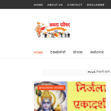
HOME
ABOUT US
CONTACT
DISCLAIMER
HOME
टेक्नॉलॉजी
योजना
मनोरंजन
PUJA
लेबलों वाले स
BHAGWAN VISHNU