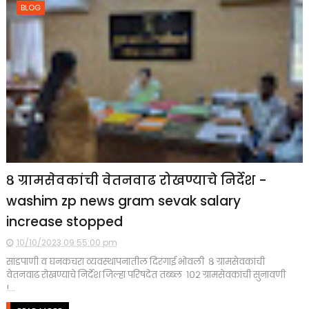
BLOG
८ ग्रामसेवकांची वेतनवाढ रोखण्याचे निर्देश -
washim zp news gram sevak salary
increase stopped
10/10/2023 09:55:00 pm
सांडपाणी व घनकचरा व्यवस्थापनातील दिरंगाई भोवली ८ ग्रामसेवकांची
वेतनवाढ रोखण्याचे निर्देश जिल्हा परिषदेत तब्ब्ल १०२ ग्रामसेवकांची सुनावणी
!...