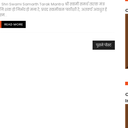
Shri Swami Samarth Tarak Mantra श्री स्वामी समर्थ तारक मंत्र
नि:शंक हो निर्भय हो मना रे, प्रचंड स्वामीबळ पाठीशी रे, अतर्क्य अवधुत हे
C
स्म...
READ MORE
पुराने पोस्ट
C
I