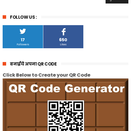
FOLLOW US :
17
650
Followers
Likes
बनाईये अपना QR CODE
Click Below to Create your QR Code