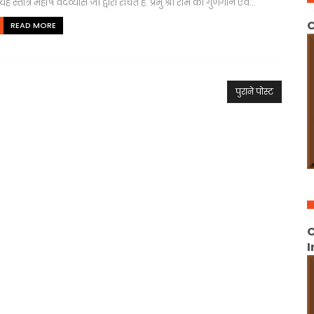
यह स्तोत्र महर्षि वेदव्यास जी द्वारा रचित है. प्रभु श्री राम का गुणगान एव...
C
READ MORE
पुराने पोस्ट
C
I