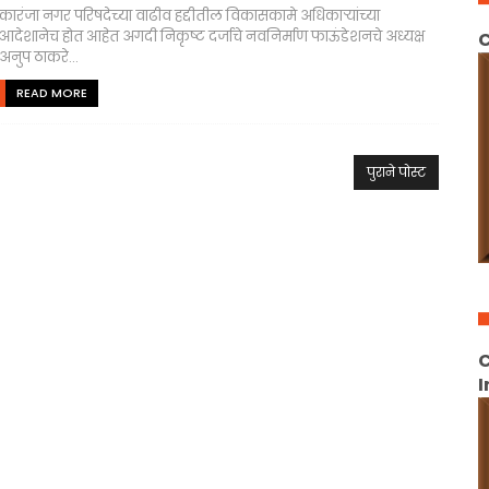
कारंजा नगर परिषदेच्या वाढीव हद्दीतील विकासकामे अधिकाऱ्यांच्या
आदेशानेच होत आहेत अगदी निकृष्ट दर्जाचे नवनिर्माण फाऊंडेशनचे अध्यक्ष
C
अनुप ठाकरे...
READ MORE
पुराने पोस्ट
C
I