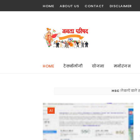
HOME
ABOUT US
CONTACT
DISCLAIMER
HOME
टेक्नॉलॉजी
योजना
मनोरंजन
HSC
लेबलों वाले सं
A1