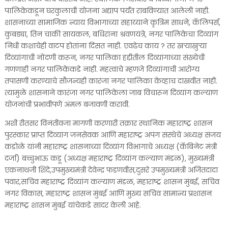
पालिकेकडून घरकुलाची योजना अद्याप पर्यंत राबविण्यात आलेली नाही.
शासनाच्या सामाजिक न्याय विभागाच्या सहाय्याने कृत्रिम साधने, कॅलिपर्स,
कुबड्या, तिन चाकी सायकल, बधिरांना श्रवणयंत्रे, नगर पालिकेचा दिव्यांग
निधी कशाचेही वाटप होतांना दिसत नाही. एवढेच काय ? तर खर्‍याखुऱ्या
दिव्यांगाची नोंदणी करून, नगर पालिका हद्दीतील दिव्यांगाच्या संख्येची
गणणाही नगर पालिकेकडे नाही. महत्वाचे म्हणजे दिव्यांगाची आरोग्य
तपासणी करण्याचे सौजन्यही कारंजा नगर पालिका केव्हाच दाखवीत नाही.
त्यामुळे शासनाने कारंजा नगर पालिकेला जाब विचारून दिव्यांग कल्याण
योजनांची प्रभावीपणे अंमल बजावणी करावी.
अशी रीतसर विनंतीवजा मागणी करणारी तक्रार स्थानिक महाराष्ट्र शासन
पुरस्कार प्राप्त दिव्यांग जनसेवक आणि महाराष्ट्र अपंग संस्थेचे अध्यक्ष संजय
कडोळे यांनी महाराष्ट्र शासनाच्या दिव्यांग विभागाचे अध्यक्ष (कॅबिनेट मंत्री
दर्जा) बच्चुभाऊ कडू (अध्यक्ष महाराष्ट्र दिव्यांग कल्याण मंडळ), मुख्यमंत्री
एकनाथजी शिंदे,उपमुख्यमंत्री देवेन्द्र फडणवीस,दुसरे उपमुख्यमंत्री अजितदादा
पवार,सचिव महाराष्ट्र दिव्यांग कल्याण मंडळ, महाराष्ट्र शासन मुंबई, सचिव
नगर विकास, महाराष्ट्र शासन मुंबई आणि मुख्य सचिव सामान्य प्रशासन
महाराष्ट्र शासन मुंबई यांचेकडे सादर केली आहे.