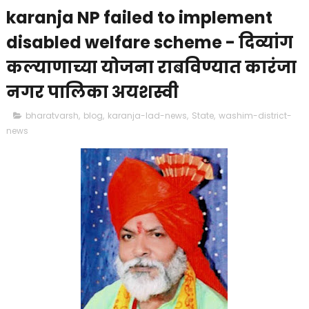
karanja NP failed to implement
disabled welfare scheme - दिव्यांग
कल्याणाच्या योजना राबविण्यात कारंजा
नगर पालिका अयशस्वी
bharatvarsh
,
blog
,
karanja-lad-news
,
State
,
washim-district-
news