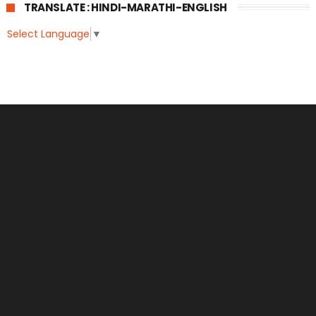
TRANSLATE : HINDI-MARATHI-ENGLISH
Select Language
▼