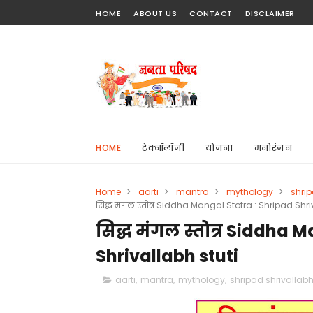
HOME
ABOUT US
CONTACT
DISCLAIMER
HOME
टेक्नॉलॉजी
योजना
मनोरंजन
Home
>
aarti
>
mantra
>
mythology
>
shrip
सिद्ध मंगल स्तोत्र Siddha Mangal Stotra : Shripad Shri
सिद्ध मंगल स्तोत्र Siddha 
Shrivallabh stuti
aarti
,
mantra
,
mythology
,
shripad shrivallab