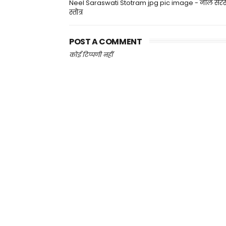
Neel Saraswati Stotram jpg pic image - नील सरस
स्तोत्र
POST A COMMENT
कोई टिप्पणी नहीं