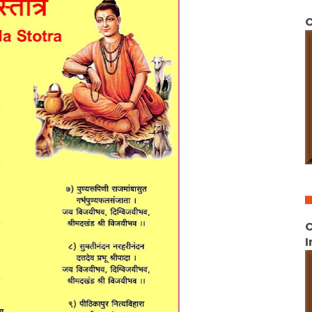
C
C
I