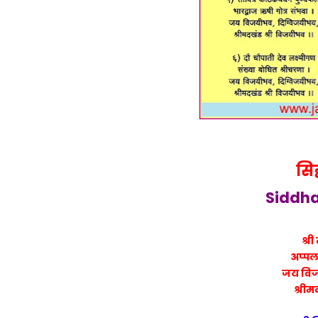
सिद
Siddha
श्र
अप्पल 
जय विज
श्रीम