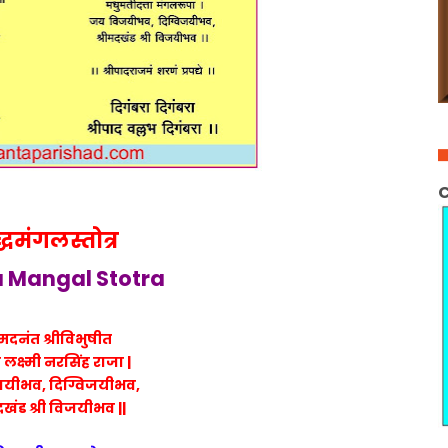
C
्धमंगलस्तोत्र
 Mangal Stotra
ी मदनंत श्रीविभुषीत
लक्ष्मी नरसिंह राजा |
यीभव, दिग्विजयीभव,
दखंड श्री विजयीभव ||