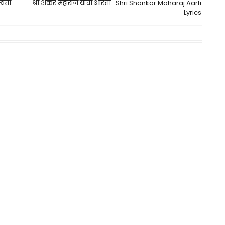
्वती
श्री शंकर महाराज यांची आरती : Shri Shankar Maharaj Aarti
Lyrics