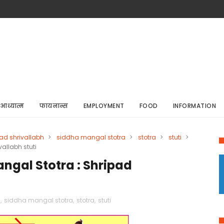
आध्यात्म
फायनान्स
EMPLOYMENT
FOOD
INFORMATION
ad shrivallabh
>
siddha mangal stotra
>
stotra
>
stuti
>
vallabh stuti
Mangal Stotra : Shripad
h
,
siddha mangal stotra
,
stotra
,
stuti