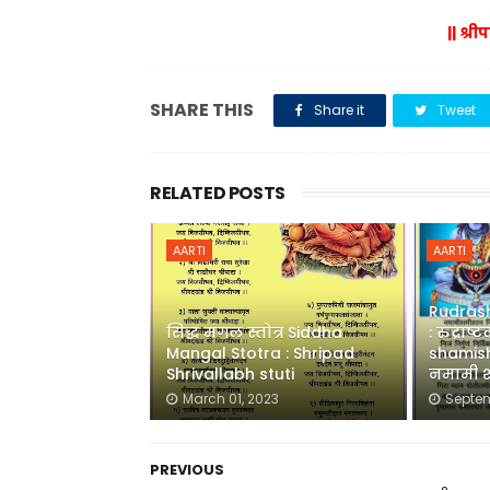
|| श्री
SHARE THIS
Share it
Tweet
RELATED POSTS
AARTI
AARTI
Rudrash
सिद्ध मंगल स्तोत्र Siddha
: रुद्रा
Mangal Stotra : Shripad
shamis
Shrivallabh stuti
नमामी श
March 01, 2023
Septem
PREVIOUS