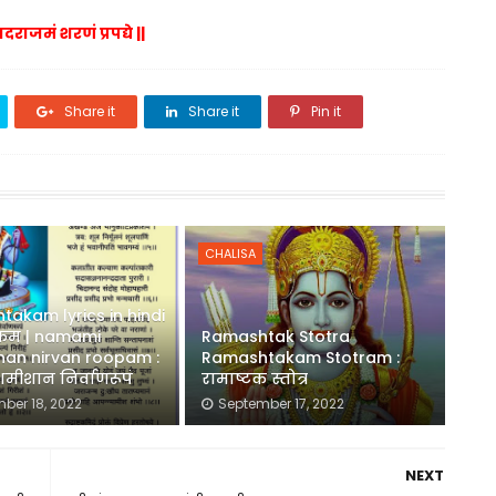
पादराजमं शरणं प्रपद्ये ||
Share it
Share it
Pin it
CHALISA
takam lyrics in hindi
ष्टकम | namami
Ramashtak Stotra
han nirvan roopam :
Ramashtakam Stotram :
मीशान निर्वाणरूपं
रामाष्टक स्तोत्र
ber 18, 2022
September 17, 2022
NEXT