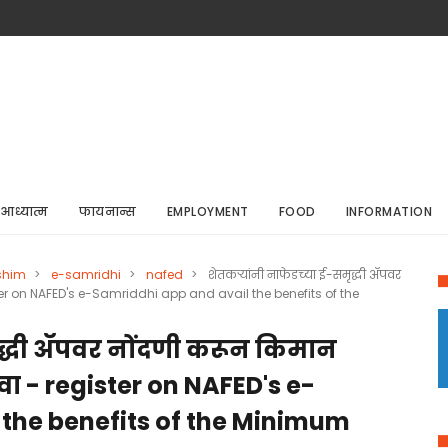
आध्यात्म
फायनान्स
EMPLOYMENT
FOOD
INFORMATION
shim
>
e-samridhi
>
nafed
>
शेतकऱ्यांनी नाफेडच्या ई-समृद्धी ॲपवर
ster on NAFED's e-Samriddhi app and avail the benefits of the
मृद्धी ॲपवर नोंदणी करून किमान
ा - register on NAFED's e-
 the benefits of the Minimum