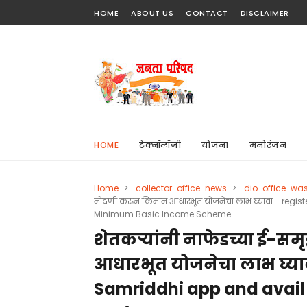
HOME
ABOUT US
CONTACT
DISCLAIMER
HOME
टेक्नॉलॉजी
योजना
मनोरंजन
Home
>
collector-office-news
>
dio-office-wa
नोंदणी करून किमान आधारभूत योजनेचा लाभ घ्यावा - regi
Minimum Basic Income Scheme
शेतकऱ्यांनी नाफेडच्या ई-स
आधारभूत योजनेचा लाभ घ्याव
Samriddhi app and avail