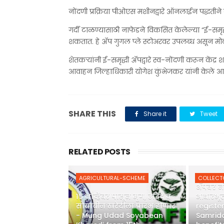
नोंदणी प्रक्रिया पीओएस मशीनद्वारे ऑनलाईन पद्धतीने 
गर्दी टाळण्यासाठी नाफेडने विकसित केलेल्या “ई-समृ
शकतात. हे ॲप गुगल प्ले स्टोअरवर उपलब्ध असून मोबाई
शेतकऱ्यांनी ई-समृद्धी ॲपद्वारे स्व-नोंदणी करून कें
आवाहन जिल्हाधिकारी योगेश कुंभेजकर यांनी केले आह
SHARE THIS
Share it
Tweet
RELATED POSTS
शेतकऱ्या
AGRICULTURAL-SCHEME
COLLECT
ॲपवर न
१५ नोव्हेंबर पासून मुग, उडिद व
आधारभूत
सोयाबीन खरेदीला प्रारंभ होणार
registe
- Mung Udad Soyabean
Samridd