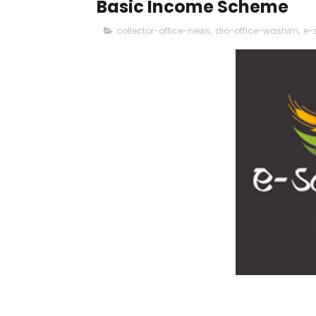
Basic Income Scheme
collector-office-news
,
dio-office-washim
,
e-