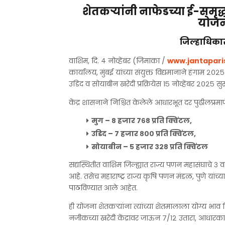
शेतकऱ्यांनी नाफेडच्या ई-सम
योजने
जिल्हाधिकार
वाशिम, दि. ४ नोव्हेंबर (जिमाका /
www.jantapar
कार्यालय, मुंबई यांच्या संयुक्त विद्यमानाने हंगाम २०
उडिद व सोयाबीन खरेदी प्रक्रियेस १५ नोव्हेंबर २०२५ स
केंद्र शासनाने निश्चित केलेले आधारभूत दर पुढीलप्रमा
मुग – ८ हजार ७६८ प्रति क्विंटल,
उडिद – ७ हजार ८०० प्रति क्विंटल,
सोयाबीन – ५ हजार ३२८ प्रति क्विंटल
सद्यस्थितीत वाशिम जिल्ह्यात राज्य पणन महासंघाचे ३ व व
आहे. तसेच महाराष्ट्र राज्य कृषि पणन मंडळ, पुणे यांच्
पाठविण्यात आले आहेत.
ही योजना शेतकऱ्यांना त्यांच्या शेतमालाला योग्य भाव म
नजीकच्या खरेदी केंद्रावर जाऊन ७/१२ उतारा, आधार