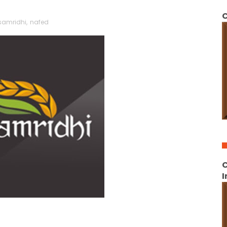
C
samridhi
,
nafed
C
I