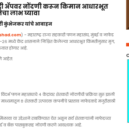
ृद्धी ॲपवर नोंदणी करून किमान आधारभूत
चा लाभ घ्यावा
ी कुंभेजकर यांचे आवाहन
ishad.com
) - महाराष्ट्र राज्य सहकारी पणन महासंघ, मुंबई व नाफेड
२५-२६ मध्ये केंद्र शासनाने निश्चित केलेल्या आधारभूत किंमतीनुसार मुग,
ुरुवात होणार आहे.
C
णे आहेत:
िदर्भ पणन महासंघाचे ४ केंद्रांवर शेतकरी नोंदणीची प्रक्रिया सुरू झाली
या माध्यमातून ८ शेतकरी उत्पादक कंपनींचे प्रस्ताव नाफेडकडे मंजुरीसाठी
िळावा या उद्देशाने राबविण्यात येत असून सर्व शेतकऱ्यांनी नाफेडच्या
कार्ड व बँक पासबुकसह नोंदणी करणे आवश्यक आहे.