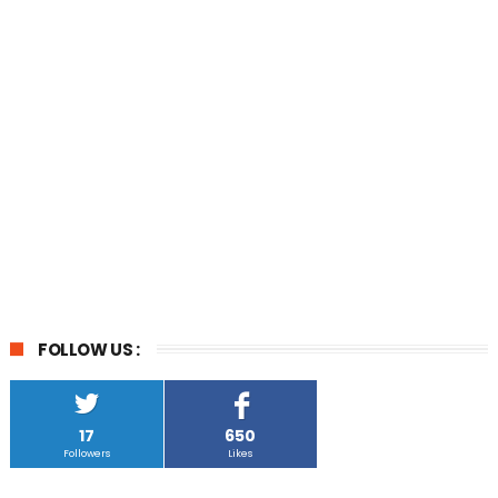
FOLLOW US :
17
650
Followers
Likes