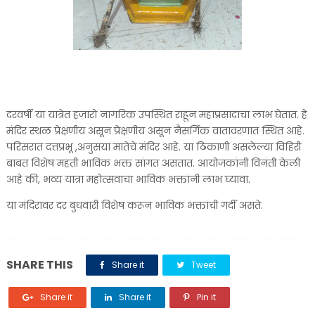
दरवर्षी या यात्रेत हजारो नागरिक उपस्थित राहून महाप्रसादाचा लाभ घेतात. हे
मंदिर स्थळ प्रेक्षणीय असून प्रेक्षणीय असून नैसर्गिक वातावरणात स्थित आहे.
परिसरात दत्तप्रभू ,अनुसया मातेचे मंदिर आहे. या ठिकाणी असलेल्या विहिरी
बाबत विशेष महती भाविक भक्त सांगत असतात. आयोजकांनी विनंती केली
आहे की, भव्य यात्रा महोत्सवाचा भाविक भक्तांनी लाभ घ्यावा.
या मंदिरावर दर बुधवारी विशेष करून भाविक भक्तांची गर्दी असते.
SHARE THIS
Share it
Tweet
Share it
Share it
Pin it