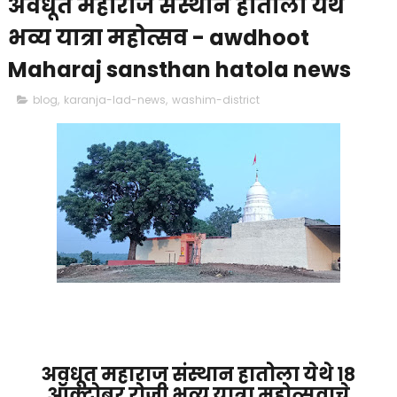
अवधूत महाराज संस्थान हातोला येथे
भव्य यात्रा महोत्सव - awdhoot
Maharaj sansthan hatola news
blog
,
karanja-lad-news
,
washim-district
अवधूत महाराज संस्थान हातोला येथे १८
ऑक्टोबर रोजी भव्य यात्रा महोत्सवाचे