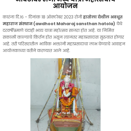
आयोजन
कारंजा दि.१६ - दिनांक 18 ऑक्टोबर 2023 रोजी
हातोला येथील अवधूत
महाराज संस्थान (awdhoot Maharaj sansthan hatola)
येथे
दरवर्षीप्रमाणे यंदाही भव्य यात्रा महोत्सव साजरा होत आहे. या निमित्त
सकाळी काल्याचे किर्तन होत असून त्यानंतर महाप्रसादास सुरुवात होणार
आहे. तरी परिसरातील भाविक भक्तांनी महाप्रसादाचा लाभ घेण्याचे आवाहन
आयोजकाच्या वतीने करण्यात आले आहे.