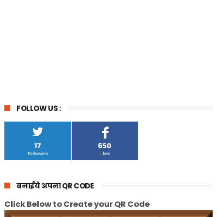
FOLLOW US :
17
650
Followers
Likes
बनाईये अपना QR CODE
Click Below to Create your QR Code