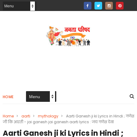
HOME
Home
>
aarti
>
mythology
>
Aarti Ganesh ji ki Lyrics in Hindi ; गणेश
जी कि आरती - jai ganesh jai ganesh aarti lyrics : जय गणेश देवा
Aarti Ganesh ji ki Lyrics in Hindi ;