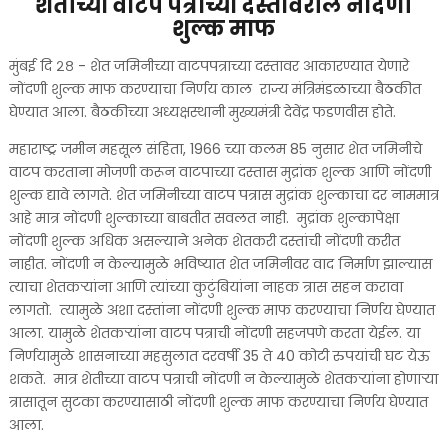
शेतीच्या वाटप पत्राच्या दस्तावरील नोंदणी
शुल्क माफ
मुंबई दि २८ - शेत जमिनीच्या वाटपपत्राच्या दस्तावर आकारण्यात येणारे
नोंदणी शुल्क माफ करण्याचा निर्णय काल राज्य मंत्रिमंडळाच्या बैठकीत
घेण्यात आला. बैठकीच्या अध्यक्षस्थानी मुख्यमंत्री देवेंद्र फडणवीस होते.
महाराष्ट्र जमीन महसूल संहिता, 1966 च्या कलम 85 नुसार शेत जमिनीचे
वाटप करताना मोजणी करून वाटपाच्या दस्तास मुद्रांक शुल्क आणि नोंदणी
शुल्क द्यावे लागते. शेत जमिनीच्या वाटप पत्रास मुद्रांक शुल्काचा दर नाममात्र
आहे मात्र नोंदणी शुल्काच्या बाबतीत सवलत नाही. मुद्रांक शुल्कापेक्षा
नोंदणी शुल्क अधिक असल्याने अनेक शेतकरी दस्तांची नोंदणी करीत
नाहीत. नोंदणी न केल्यामुळे भविष्यात शेत जमिनीवर वाद निर्माण झाल्यास
त्याचा शेतकऱ्यांना आणि त्यांच्या कुटुंबियांना नाहक त्रास सहन करावा
लागतो. त्यामुळे अशा दस्तांना नोंदणी शुल्क माफ करण्याचा निर्णय घेण्यात
आला. यामुळे शेतकऱ्यांना वाटप पत्राची नोंदणी सहजपणे करता येईल. या
निर्णयामुळे शासनाच्या महसुलात दरवर्षी 35 ते 40 कोटी रुपयांची घट येऊ
शकते. मात्र शेतीच्या वाटप पत्राची नोंदणी न केल्यामुळे शेतकऱ्यांना होणाऱ्या
त्रासातून सुटका करण्यासाठी नोंदणी शुल्क माफ करण्याचा निर्णय घेण्यात
आला.