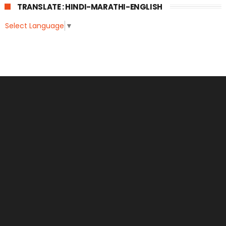
TRANSLATE : HINDI-MARATHI-ENGLISH
Select Language
▼