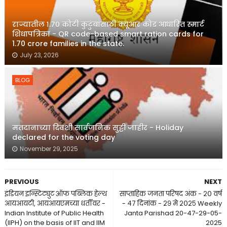
राज्यातील १.७० कोटी कुटुंबांसाठी क्यूआर कोड आधारित स्मार्ट
शिधापत्रिका - QR code-based smart ration cards for
1.70 crore families in the state.
July 23, 2026
BLOG
मतदानाच्या दिवशी सार्वजनिक सुट्टी जाहीर - Holiday
declared for the voting day
November 29, 2025
PREVIOUS
NEXT
इंडियन इन्स्टिट्युट ऑफ पब्लिक हेल्थ
साप्ताहिक जनता परिषद अंक - २० वर्ष
आयआयटी, आयआयएमच्या धर्तीवर -
- ४७ दिनांक - २९ मे २०२५ Weekly
Indian Institute of Public Health
Janta Parishad 20-47-29-05-
(IIPH) on the basis of IIT and IIM
2025