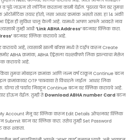
तर तुम्हाला Next बटनवर क्लिक करायचे आहे. आता आपला मोबाइल
ल व पुढे जाऊन तो लॉगिन करताना कामी येईल. पुढच्या पेज वर तुमचा
मांक ऑटोमॅटिक तयार होतो, जसा आधार क्रमांक असतो तसा. हा 14 अंकी
आभा ऍड्रेस ही सुविधा चालू केली आहे. यामध्ये आपण आपले आवडते नाव
यासाठी तुम्ही आधी
‘Link ABHA Address’
बटनवर क्लिक करा.
dress’
बटनवर क्लिक करायचे आहे.
करायचे आहे, त्यासाठी खाली बॉक्स मध्ये ते टाईप करून Create
मोर ABHA क्रमांक, ABHA ऍड्रेसला यशस्वीपणे लिंक झाल्याचा मेसेज
िक करायचे आहे.
क किंवा तुमचा मोबाइल क्रमांक आणि जन्म वर्ष टाकून Continue बटन
बाइल क्रमांकावर OTP पाठवावा ते विचारले जाईल आधार लिंक
क. योग्य तो पर्याय निवडून Continue बटन वर क्लिक करायचे आहे.
तयार होऊन येईल. तुम्ही ते
Download ABHA number Card
बटन
ती My Account मेनू वर क्लिक करून Edit Details ऑप्शनवर क्लिक
ाकून Submit बटन वर क्लिक करा. तसेच तुम्ही Set Password
ट करू शकता.
यातील सर्व नागरिकांनी आपले ‘आभा’ कार्ड बनवून घ्यावे, असे आवाहन