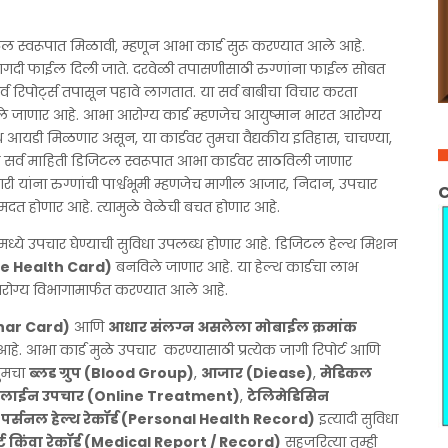
टल स्वरूपात मिळावी, म्हणून आभा कार्ड सुरू करण्यात आले आहे.
कागदी फाईल दिली जाते. दरवेळी तपासणीसाठी रुग्णांना फाईल सोबत
र्व रिपोर्ट्स तपासून पहावे लागतात. या सर्व बाबीचा विचार करता
 जाणार आहे. आभा आरोग्य कार्ड म्हणजेच आयुष्मान भारत आरोग्य
थ आयडी मिळणार असून, या कार्डवर तुमचा वैद्यकीय इतिहास, चाचण्या,
ी सर्व माहिती डिजिटल स्वरूपात आभा कार्डवर साठविली जाणार
ी यांना रुग्णांची पार्श्वभूमी म्हणजेच मागील आजार, निदान, उपचार
C
 होणार आहे. त्यामुळे वेळेची बचत होणार आहे.
लमध्ये उपचार घेण्याची सुविधा उपलब्ध होणार आहे. डिजिटल हेल्थ मिशन
que Health Card)
बनविले जाणार आहे. या हेल्थ कार्डचा लाभ
रोग्य विभागामार्फत करण्यात आले आहे.
dhar Card)
आणि
आधार संलग्न असलेला मोबाईल क्रमांक
. आभा कार्ड मुळे उपचार करण्यासाठी प्रत्येक जागी रिपोर्ट आणि
तुमचा
ब्लड ग्रुप (Blood Group)
,
आजार (Diease)
,
मेडिकल
ाईन उपचार (Online Treatment)
,
टेलिमेडिसिन
,
पर्सनल हेल्थ रेकॉर्ड (Personal Health Record)
इत्यादी सुविधा
्ट किंवा रेकॉर्ड (Medical Report / Record)
सहजरित्या तुम्ही