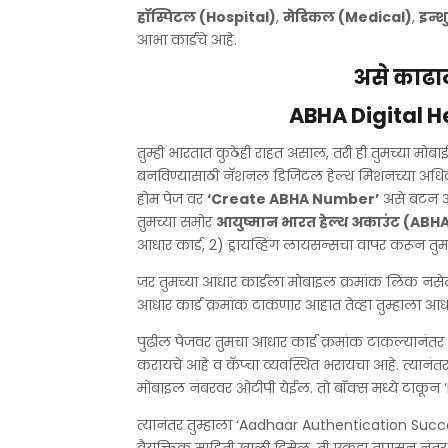
हॉस्पिटल (Hospital)
,
मेडिकल (Medical)
,
इन्श
आभा कार्डचे आहे.
असे काढा
ABHA Digital H
तुम्ही भारतात कुठेही राहत असाल, तरी ही तुमच्या मोबा
बनविण्यासाठी नॅशनल डिजिटल हेल्थ मिशनच्या अध
होम पेज वर
‘Create ABHA Number’
असे बटन अस
तुमच्या समोर
आयुष्मान भारत हेल्थ अकाउंट (ABH
आधार कार्ड, 2) ड्रायव्हिंग लायसन्सचा वापर करून तुम
जर तुमच्या आधार कार्डला मोबाइल क्रमांक लिंक नसेल, तर
आधार कार्ड क्रमांक टाकणार आहात तेव्हा तुम्हाला 
पुढील पेजवर तुमचा आधार कार्ड क्रमांक टाकल्यानं
करायचे आहे व कॅप्चा व्यवस्थित भरायचा आहे. त्या
मोबाइल नंबरवर ओटीपी येईल. तो बॉक्स मध्ये टाकून
त्यानंतर तुम्हाला ‘Aadhaar Authentication Succ