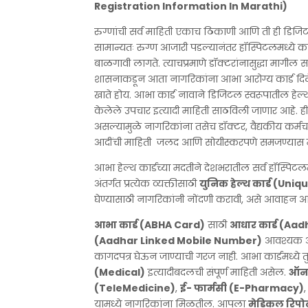
Registration Information In Marathi)
रुग्णांची सर्व माहिती एकाच ठिकाणी आणि ती ही डिजि
सामान्यतः रुग्ण आजारी पडल्यानंतर हॉस्पिटलमध्ये 
बाळगावी लागते. त्याचप्रमाणे डॉक्टरांनासुद्धा मागील स
शासनाकडून आता नागरिकांना आभा आरोग्य कार्ड दिले
खाते होय. आभा कार्ड नावाने डिजिटल स्वरूपातील हेल्
केलेले उपचार इत्यादी माहिती साठविली जाणार आहे. ह
असल्यामुळे नागरिकांना तसेच डॉक्टर, वैद्यकीय कर्मचार
आदींची माहिती जलद आणि सोयीस्करपणे समजण्यास मदत
आभा हेल्थ कार्डच्या मदतीने देशभरातील सर्व हॉस्पिट
अंतर्गत प्रत्येक व्यक्तीसाठी
युनिक हेल्थ कार्ड (Uni
घेण्यासाठी नागरिकांनी नोंदणी करावी, असे आवाहन आ
आभा कार्ड (ABHA Card)
साठी
आधार कार्ड (Aa
(Aadhar Linked Mobile Number)
आवश्यक आहे
कागदपत्र घेऊन जाण्याची गरज नाही. आभा कार्डमध्ये 
(Medical)
इत्यादीबदलची संपूर्ण माहिती असेल.
ऑनल
(TeleMedicine)
,
ई- फार्मसी (E-Pharmacy)
यामध्ये नागरिकांना मिळतील. आपला
मेडिकल रिपोर