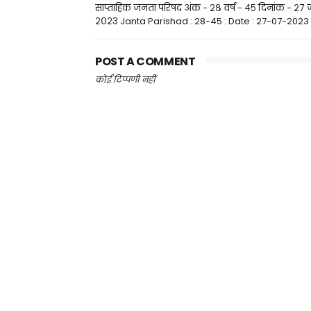
साप्ताहिक जनता परिषद अंक - २८ वर्ष - ४५ दिनांक - २७ ज
२०२३ Janta Parishad : 28-45 : Date : 27-07-2023
POST A COMMENT
कोई टिप्पणी नहीं