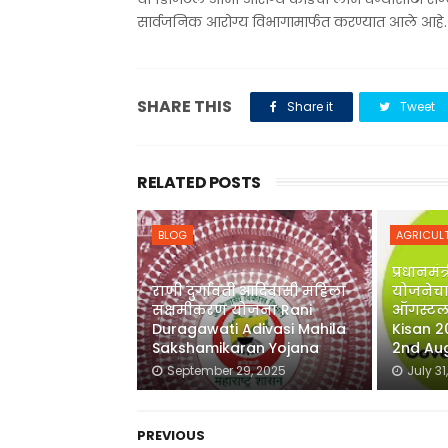
सार्वजनिक आरोग्य विभागामार्फत करण्यात आले आहे.
SHARE THIS
Share it
Tweet
RELATED POSTS
BLOG
AGRICUL
प्रधानमं
राणी दुर्गावती आदिवासी महिला
योजनेचा 
सक्षमीकरण योजना Rani
ऑगस्टला
Duragawati Adivasi Mahila
Kisan 2
Sakshamikaran Yojana
2nd Au
September 29, 2025
July 31
PREVIOUS