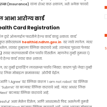
ुरन्स (Insurance)
यांना शेअर करू शकाल, असे अनेक फायदे
ल आभा आरोग्य कार्ड
ealth Card Registration
ईल द्वारे ऑनलाईन पध्दतीने हेल्थ कार्ड काढू शकता. कार्ड
िकृत संकेतस्थळ
healthid.ndhm.gov.in
वर जावे लागेल. नंतर
ेल, त्यावर तुम्हाला क्लिक करायचे आहे. त्यानंतर पुढच्या पेजवर
S
A)
तयार करण्यासाठी दोन पर्याय दिसतील. म्हणजेच तुम्ही तुमच्या 1)
चे हेल्थ कार्ड तयार करू शकता.
 तुम्ही ड्रायव्हिंग लायसन्स पर्याय निवडा. कारण पुढे जेव्हा तुम्ही
आधार लिंक मोबाइल क्रमांकावर ओटीपी येईल.
तर आणि ‘I Agree’ वर क्लिक करून ‘i am not robot’ वर क्लिक
नंतर ‘Submit’ या बटनवर क्लिक करायचे आहे. नंतर आधार लिंक
 ‘Next’ बटनवर क्लिक करायचे आहे.
essful’ असा मेसेज दिसेल, आणि आधारमध्ये फिड असलेली तुमची