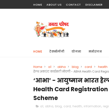
HOME
ABOUT US
CONTACT
DISCLAIMER
HOME
टेक्नॉलॉजी
योजना
मनोरंजन
Home
>
a1
>
abha
>
blog
>
card
>
health
हेल्थ अकाउंट कार्डसाठी नोंदणी - ABHA Health Card Re
‘आभा’ - आयुष्मान भारत हेल्
Health Card Registration
Scheme
a1
,
abha
,
blog
,
card
,
health
,
information
,
regi