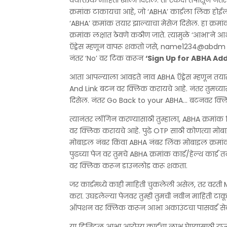
वैयक्तिक माहिती खाली दिसेल. ती एकदा तपासून नं
क्रमांक टाकायचा आहे, जो ‘ABHA’ कार्डला लिंक होई
‘ABHA’ क्रमांक तयार झाल्याचा मेसेज दिसेल. हा क्र
क्रमांक लक्षात ठेवणे कठीण जाते. त्यामुळे ‘आभा’ने 
ऍड्रेस म्हणून वापरू शकतो जसे, name1234@abdm त्
नंतर ‘No’ वर टिक करून
‘Sign Up for ABHA Ad
आता आपल्याला आवडते नाव ABHA ऍड्रेस म्हणून तयार 
And Link बटन वर क्लिक करायचे आहे. नंतर तुमच्यास
दिसेल. नंतर Go Back to your ABHA… बटनवर क्ल
त्यानंतर लॉगिन करण्यासाठी तुम्हाला, ABHA क्रमां
वर क्लिक करायचे आहे. पुढे OTP साठी कोणत्या मो
मोबाइल नंबर किंवा ABHA नंबर लिंक मोबाइल क्रमां
पुढच्या पेज वर तुमचे ABHA क्रमांक कार्ड/हेल्थ कार्ड 
वर क्लिक करून डाउनलोड करू शकता.
जर कार्डमध्ये काही माहिती चुकलेली असेल, तर वर
करा. उघडलेल्या पेजवर तुम्ही तुमची नवीन माहिती ट
ऑपशन वर क्लिक करून आभा अकाउंटचा पासवर्ड से
या डिजिटल आभा आरोग्य कार्डचा लाभ घेण्यासाठी राज्