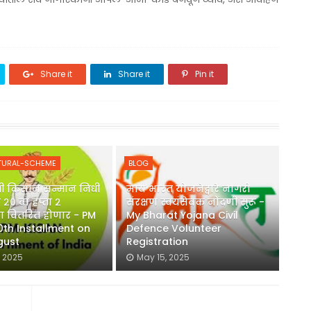
Share it
Share it
Pin it
TURAL-SCHEME
BLOG
त्री किसान सन्मान निधी
माय भारत योजनेद्वारे नागरी
२० वा हप्ता २
संरक्षण स्वयंसेवक नोंदणी सुरू -
 वितरित होणार - PM
My Bharat Yojana Civil
0th Installment on
Defence Volunteer
gust
Registration
, 2025
May 15, 2025