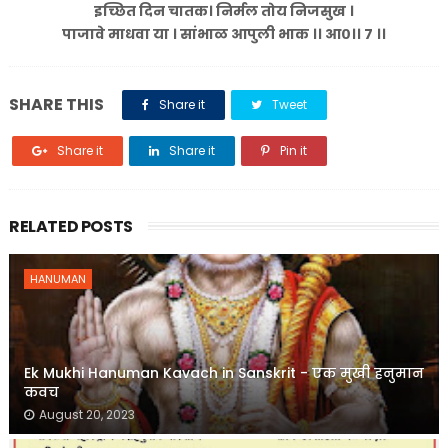
इच्छित दिन चातक। निर्मल तोय निजसुख ।
पाजावे माधवा या । सांभाळ आपुली भाक ।। आ०।। ७ ।।
SHARE THIS
Share it
Tweet
Share it
Share it
Pin it
RELATED POSTS
HANUMAN
Ek Mukhi Hanuman Kavach in Sanskrit - एक मुखी हनुमान
कवच
August 20, 2023