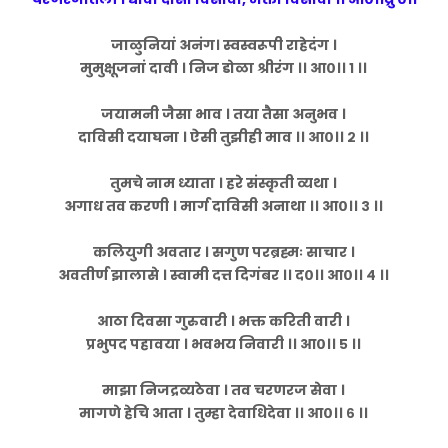
जाळुनियां अनंग। स्वस्वरूपी राहेदंग ।
मुमुक्षूजनां दावी । निज डोळा श्रीरंग ।। आ०।। १ ।।
जयामनी जैसा भाव । तया तैसा अनुभव ।
दाविसी दयाघना । ऐसी तुझीही माव ।। आ०।। २ ।।
तुमचे नाम ध्याता । हरे संस्कृती व्यथा ।
अगाध तव करणी । मार्ग दाविसी अनाथा ।। आ०।। ३ ।।
कलियुगी अवतार । सगुण परब्रह्मः साचार ।
अवतीर्ण झालासे । स्वामी दत्त दिगंबर ।। द०।। आ०।। ४ ।।
आठा दिवसा गुरुवारी । भक्त करिती वारी ।
प्रभुपद पहावया । भवभय निवारी ।। आ०।। ५ ।।
माझा निजद्रव्यठेवा । तव चरणरज सेवा ।
मागणे हेचि आता । तुम्हा देवाधिदेवा ।। आ०।। ६ ।।