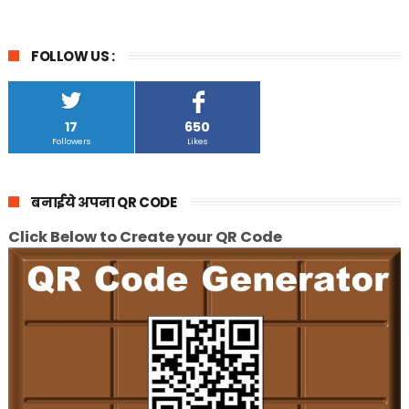
FOLLOW US :
17
650
Followers
Likes
बनाईये अपना QR CODE
Click Below to Create your QR Code