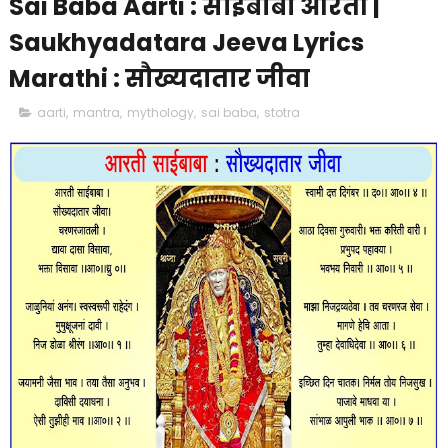
Sai Baba Aarti : साईबाबा आरती |
Saukhyadatara Jeeva Lyrics
Marathi : सौख्यदातार जीवा
aarti
,
mantra
,
mythology
,
sai baba
,
stotra