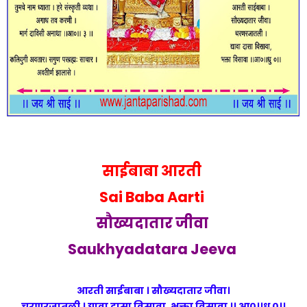
साईबाबा
आरती
Sai Baba
Aarti
सौख्यदातार जीवा
Saukhyadatara Jeeva
आरती साईबाबा । सौख्यदातार जीवा।
चरणरजातली । द्यावा दासा विसावा, भक्ता विसावा ।। आ०।।ध्रु ०।।